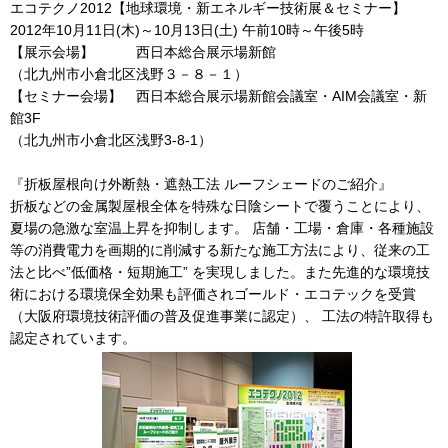
エコテクノ2012【地球環境・新エネルギー技術展＆セミナー】
2012年10月11日(木)～10月13日(土) 午前10時～午後5時
【展示会場】 西日本総合展示場新館
（北九州市小倉北区浅野３－８－１）
【セミナー会場】 西日本総合展示場新館会議室・AIM会議室・新
館3F
（北九州市小倉北区浅野3-8-1）
『折板屋根向け外断熱・遮熱工法 ルーフシェードのご紹介』
折板などの金属製屋根全体を特殊な日陰シートで覆うことにより、
夏場の急激な室温上昇を抑制します。 店舗・工場・倉庫・各種施設
等の消費電力を画期的に削減する新たな施工方法により、従来の工
法と比べ”低価格・短期施工” を実現しました。また先進的な環境技
術における環境保全効果も評価されゴールド・エコテックを受賞
（大阪府環境技術評価の普及促進事業に認定）、 工法の特許取得も
認定されています。