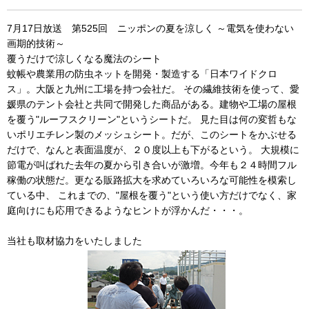
7月17日放送 第525回 ニッポンの夏を涼しく ～電気を使わない
画期的技術～
覆うだけで涼しくなる魔法のシート
蚊帳や農業用の防虫ネットを開発・製造する「日本ワイドクロ
ス」。大阪と九州に工場を持つ会社だ。 その繊維技術を使って、愛
媛県のテント会社と共同で開発した商品がある。建物や工場の屋根
を覆う"ルーフスクリーン"というシートだ。 見た目は何の変哲もな
いポリエチレン製のメッシュシート。だが、このシートをかぶせる
だけで、なんと表面温度が、２０度以上も下がるという。 大規模に
節電が叫ばれた去年の夏から引き合いが激増。今年も２４時間フル
稼働の状態だ。更なる販路拡大を求めていろいろな可能性を模索し
ている中、 これまでの、"屋根を覆う"という使い方だけでなく、家
庭向けにも応用できるようなヒントが浮かんだ・・・。
当社も取材協力をいたしました