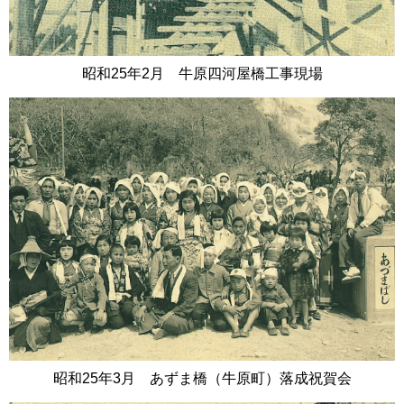
昭和25年2月 牛原四河屋橋工事現場
昭和25年3月 あずま橋（牛原町）落成祝賀会