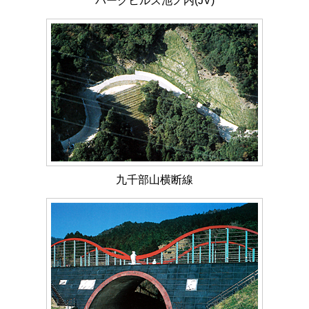
パークヒルズ池ノ内(JV)
九千部山横断線