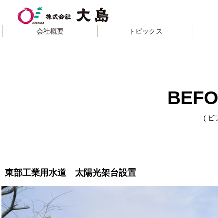
»
会社概要
トピック
ス
BEFO
( 
東部工業用水道 太陽光架台設置